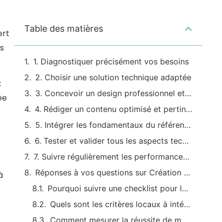
Table des matières
ert
es
1. Diagnostiquer précisément vos besoins
2. Choisir une solution technique adaptée
t
3. Concevoir un design professionnel et engageant
ée
4. Rédiger un contenu optimisé et pertinent
5. Intégrer les fondamentaux du référencement local
6. Tester et valider tous les aspects techniques
7. Suivre régulièrement les performances et ajuster
Réponses à vos questions sur Création Site Internet Lure
à
Pourquoi suivre une checklist pour la création d’un site internet à Lure ?
Quels sont les critères locaux à intégrer dans un projet de site à Lure ?
Comment mesurer la réussite de mon site internet local ?