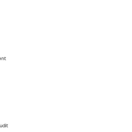
ent
udit