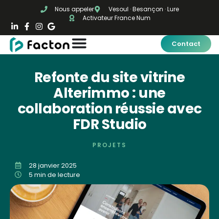
Nous appeler
Vesoul · Besançon · Lure
Activateur France Num
Contact
Refonte du site vitrine
Alterimmo : une
collaboration réussie avec
FDR Studio
PROJETS
28 janvier 2025
5 min de lecture