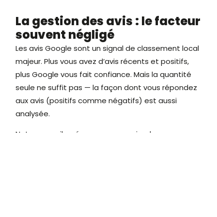
La gestion des avis : le facteur
souvent négligé
Les avis Google sont un signal de classement local
majeur. Plus vous avez d’avis récents et positifs,
plus Google vous fait confiance. Mais la quantité
seule ne suffit pas — la façon dont vous répondez
aux avis (positifs comme négatifs) est aussi
analysée.
Notre conseil : créez un process simple pour
demander un avis à chaque client satisfait. Un lien
direct vers votre formulaire d’avis, envoyé par SMS
ou email après chaque prestation, suffit à générer
un flux régulier d’avis positifs.