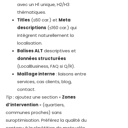
avec un H1 unique, H2/H3
thématiques.
Titles
(≤60 car.) et
Meta
descriptions
(≤160 car.) qui
intègrent naturellement la
localisation.
Balises ALT
descriptives et
données structurées
(LocalBusiness, FAQ si Q/R).
Maillage interne
: liaisons entre
services, cas clients, blog,
contact.
Tip :
ajoutez une section «
Zones
d’intervention
» (quartiers,
communes proches) sans
suroptimisation. Préférez la qualité du
contenu à la répétition de mots-clés.