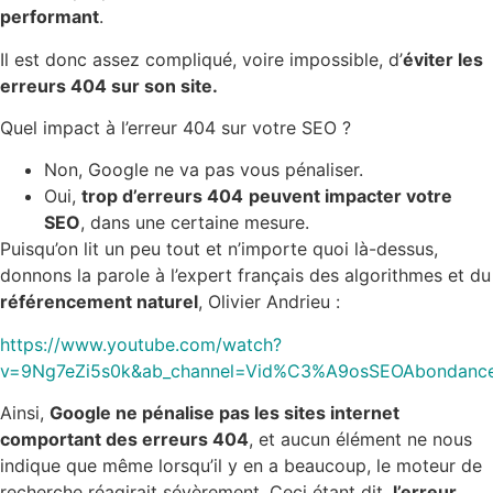
performant
.
Il est donc assez compliqué, voire impossible, d’
éviter les
erreurs 404 sur son site.
Quel impact à l’erreur 404 sur votre SEO ?
Non, Google ne va pas vous pénaliser.
Oui,
trop d’erreurs 404
peuvent impacter votre
SEO
, dans une certaine mesure.
Puisqu’on lit un peu tout et n’importe quoi là-dessus,
donnons la parole à l’expert français des algorithmes et du
référencement naturel
, Olivier Andrieu :
https://www.youtube.com/watch?
v=9Ng7eZi5s0k&ab_channel=Vid%C3%A9osSEOAbondanc
Ainsi,
Google ne pénalise pas les sites internet
comportant des erreurs 404
, et aucun élément ne nous
indique que même lorsqu’il y en a beaucoup, le moteur de
recherche réagirait sévèrement. Ceci étant dit,
l’erreur