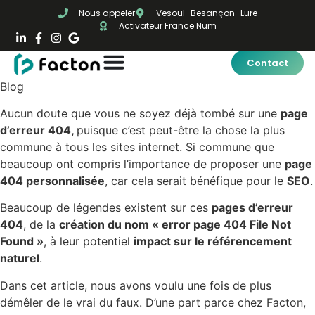
Nous appeler
Vesoul · Besançon · Lure
Activateur France Num
Contact
Blog
Aucun doute que vous ne soyez déjà tombé sur une
page
d’erreur 404,
puisque c’est peut-être la chose la plus
commune à tous les sites internet. Si commune que
beaucoup ont compris l’importance de proposer une
page
404 personnalisée
, car cela serait bénéfique pour le
SEO
.
Beaucoup de légendes existent sur ces
pages d’erreur
404
, de la
création du nom « error page 404 File Not
Found »
, à leur potentiel
impact sur le référencement
naturel
.
Dans cet article, nous avons voulu une fois de plus
démêler de le vrai du faux. D’une part parce chez Facton,