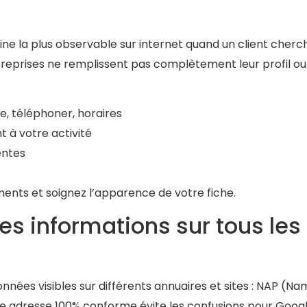
ine la plus observable sur internet quand un client cherc
treprises ne remplissent pas complètement leur profil ou
, téléphoner, horaires
 à votre activité
entes
éments et soignez l’apparence de votre fiche.
es informations sur tous les
nnées visibles sur différents annuaires et sites : NAP (Na
ne adresse 100% conforme évite les confusions pour Goog