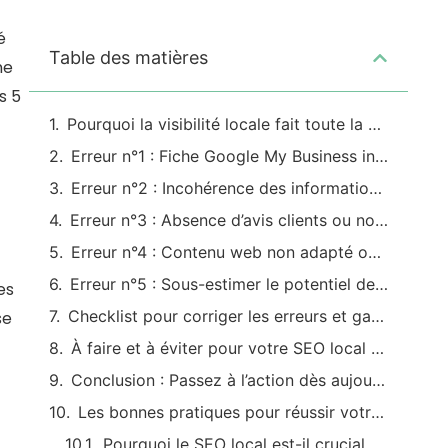
é
Table des matières
ne
s 5
Pourquoi la visibilité locale fait toute la différence à Vesoul
Erreur n°1 : Fiche Google My Business incomplète ou mal renseignée
Erreur n°2 : Incohérence des informations sur tous les supports
Erreur n°3 : Absence d’avis clients ou non-gestion des retours
Erreur n°4 : Contenu web non adapté ou non localisé
Erreur n°5 : Sous-estimer le potentiel des annuaires et sites régionaux
es
Checklist pour corriger les erreurs et gagner en visibilité à Vesoul
se
À faire et à éviter pour votre SEO local à Vesoul
Conclusion : Passez à l’action dès aujourd’hui
Les bonnes pratiques pour réussir votre SEO local à Vesoul et attirer des clients proches
Pourquoi le SEO local est-il crucial pour une entreprise à Vesoul ?