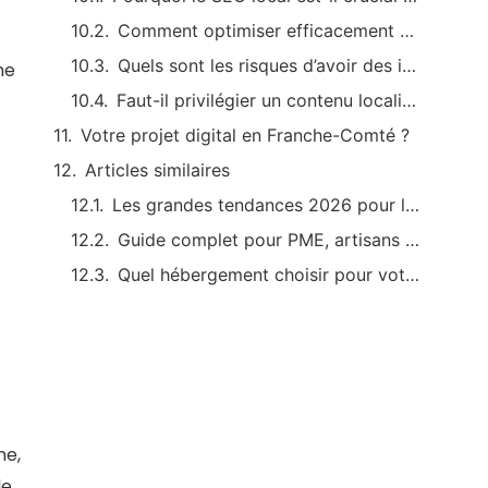
Comment optimiser efficacement ma fiche Google My Business pour Vesoul ?
Quels sont les risques d’avoir des informations incohérentes en ligne ?
he
Faut-il privilégier un contenu localisé sur son site pour le SEO local ?
Votre projet digital en Franche-Comté ?
Articles similaires
Les grandes tendances 2026 pour la création de logo adaptée aux entreprises locales
Guide complet pour PME, artisans et commerçants
Quel hébergement choisir pour votre site internet ? Comparatif pratique pour les entreprises locales
me,
le