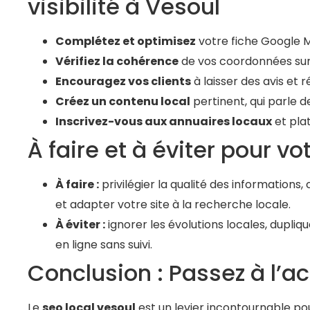
visibilité à Vesoul
Complétez et optimisez
votre fiche Google M
Vérifiez la cohérence
de vos coordonnées sur
Encouragez vos clients
à laisser des avis et
Créez un contenu local
pertinent, qui parle de
Inscrivez-vous aux annuaires locaux
et pla
À faire et à éviter pour v
À faire :
privilégier la qualité des information
et adapter votre site à la recherche locale.
À éviter :
ignorer les évolutions locales, dupliq
en ligne sans suivi.
Conclusion : Passez à l’a
Le
seo local vesoul
est un levier incontournable pour