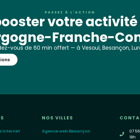
PASSEZ À L'ACTION
ooster votre activité 
rgogne-Franche-Com
ez-vous de 60 min offert — à Vesoul, Besançon, Lure
tions
ES
NOS VILLES
CONTA
s internet
Agence web Besançon
07 56
18h