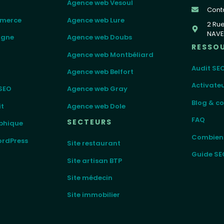
Agence web Vesoul
Cont
mmerce
Agence web Lure
2 Ru
NAVE
igne
Agence web Doubs
RESSO
Agence web Montbéliard
Audit SEO
Agence web Belfort
Activate
SEO
Agence web Gray
Blog & co
it
Agence web Dole
FAQ
SECTEURS
phique
Combien 
rdPress
Site restaurant
Guide SE
Site artisan BTP
Site médecin
Site immobilier