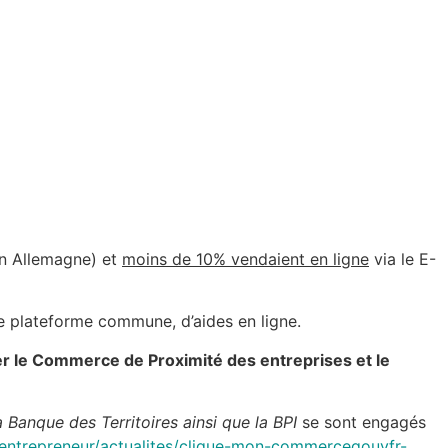
en Allemagne) et
moins de 10% vendaient en ligne
via le E-
 plateforme commune, d’aides en ligne.
er le Commerce de Proximité des entreprises et le
 Banque des Territoires ainsi que la BPI
se sont engagés
fr/entrepreneur/actualites/clique-mon-commercegouvfr-