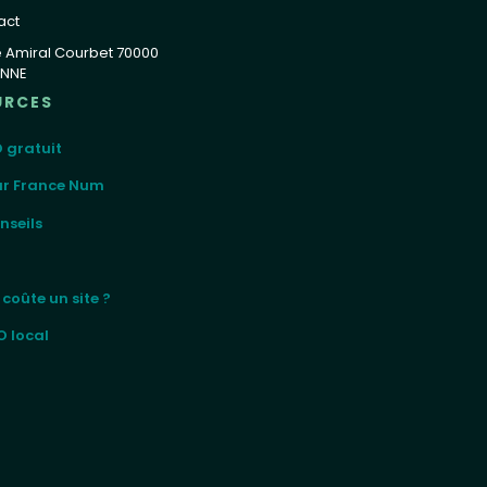
act
e Amiral Courbet 70000
NNE
URCES
 gratuit
ur France Num
nseils
coûte un site ?
O local