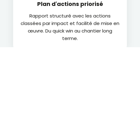
Plan d'actions priorisé
Rapport structuré avec les actions
classées par impact et facilité de mise en
œuvre. Du quick win au chantier long
terme.
Votre audit SEO gratuit et
sans engagement en 48h
Partagez-nous votre URL et on s’occupe du reste.